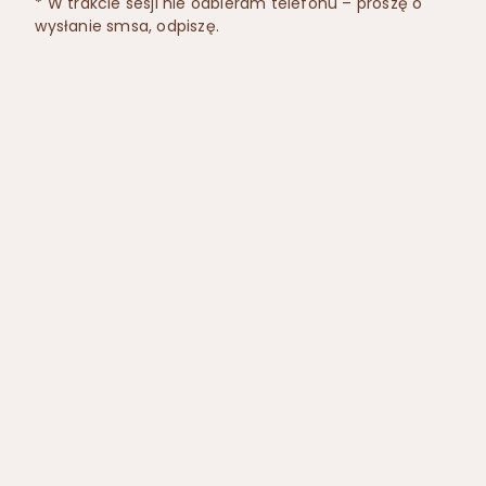
* W trakcie sesji nie odbieram telefonu – proszę o
wysłanie smsa, odpiszę.